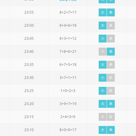
23:55
8+2+7=17
大
单
23:50
8+4+6=18
大
单
23:45
8+3+1=12
小
单
23:40
7+8+6=21
小
单
23:35
6+7+5=18
大
单
23:30
3+7+1=11
小
双
23:25
1+0+2=3
小
双
23:20
3+9+7=19
大
单
23:15
2+4+3=9
大
双
23:10
8+0+9=17
大
单