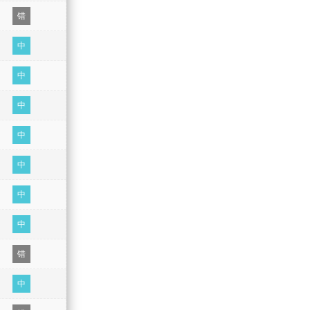
错
中
中
中
中
中
中
中
错
中