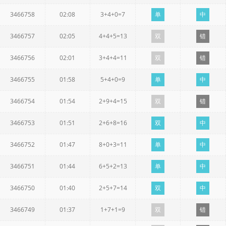
3466758
02:08
3+4+0=7
单
中
3466757
02:05
4+4+5=13
双
错
3466756
02:01
3+4+4=11
双
错
3466755
01:58
5+4+0=9
单
中
3466754
01:54
2+9+4=15
双
错
3466753
01:51
2+6+8=16
双
中
3466752
01:47
8+0+3=11
单
中
3466751
01:44
6+5+2=13
单
中
3466750
01:40
2+5+7=14
双
中
3466749
01:37
1+7+1=9
双
错