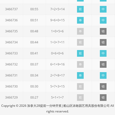
3466737
00:55
7+2+5=14
双
中
3466736
00:51
9+6+0=15
单
中
3466735
00:48
1+0+5=6
单
错
3466734
00:44
1+3+7=11
双
错
3466733
00:41
0+6+0=6
双
中
3466732
00:37
6+1+9=16
单
错
3466731
00:34
2+7+8=17
单
中
3466730
00:30
5+7+3=15
双
错
3466729
00:27
5+1+1=7
双
错
Copyright © 2026 加拿大28提前一分钟开奖|船山区浓敢园艺用具股份有限公司 All
rights reserved.