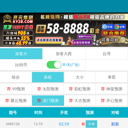
加拿大
加拿大西
台湾
比特币
开/关(广告)
组合
杀组
大小
单双
荐
99预测
荐
太阳预测
荐
彩虹预测
荐
神策预测
荐
聚云预测
荐
龙门预测
荐
大古预测
荐
开心预测
期号
时间
开奖
预测
对错
02
:
59
刷新
3466126
12:10
殺
大单