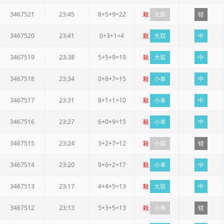
3467521
23:45
8+5+9=22
殺
大双
错
3467520
23:41
0+3+1=4
殺
大双
中
3467519
23:38
5+5+9=19
殺
大双
中
3467518
23:34
0+8+7=15
殺
小单
中
3467517
23:31
8+1+1=10
殺
小单
中
3467516
23:27
6+0+9=15
殺
小单
中
3467515
23:24
3+2+7=12
殺
小双
错
3467514
23:20
9+6+2=17
殺
小单
中
3467513
23:17
4+4+5=13
殺
大双
中
3467512
23:13
5+3+5=13
殺
小单
错