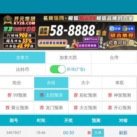
加拿大
加拿大西
台湾
比特币
开/关(广告)
组合
杀组
大小
单双
荐
99预测
荐
太阳预测
荐
彩虹预测
荐
神策预测
荐
聚云预测
荐
龙门预测
荐
大古预测
荐
开心预测
期号
时间
开奖
预测
对错
00
:
30
刷新
3467847
18:46
殺
大单