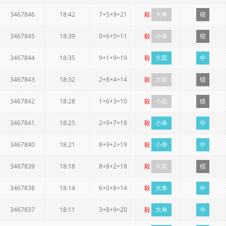
3467846
18:42
7+5+9=21
殺
大单
错
3467845
18:39
0+6+5=11
殺
小单
错
3467844
18:35
9+1+9=19
殺
大双
中
3467843
18:32
2+8+4=14
殺
大双
错
3467842
18:28
1+6+3=10
殺
小双
错
3467841
18:25
2+9+7=18
殺
小单
中
3467840
18:21
8+9+2=19
殺
小单
中
3467839
18:18
8+8+2=18
殺
大双
错
3467838
18:14
6+0+8=14
殺
大单
中
3467837
18:11
3+8+9=20
殺
大单
中