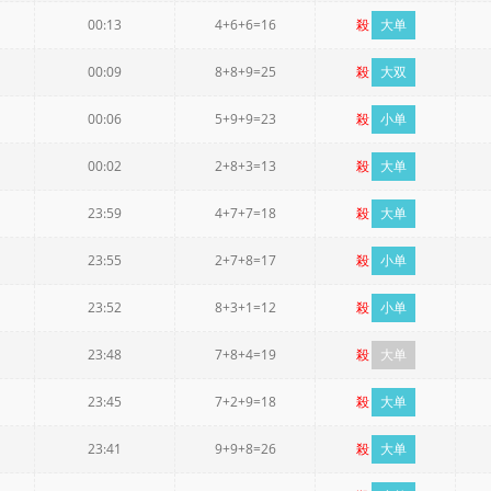
00:13
4+6+6=16
殺
大单
00:09
8+8+9=25
殺
大双
00:06
5+9+9=23
殺
小单
00:02
2+8+3=13
殺
大单
23:59
4+7+7=18
殺
大单
23:55
2+7+8=17
殺
小单
23:52
8+3+1=12
殺
小单
23:48
7+8+4=19
殺
大单
23:45
7+2+9=18
殺
大单
23:41
9+9+8=26
殺
大单