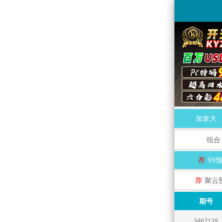
加拿大
组合
荐
99
荐
聚云
期号
3467138