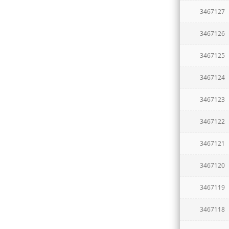
3467127
3467126
3467125
3467124
3467123
3467122
3467121
3467120
3467119
3467118