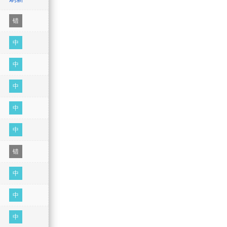
错
中
中
中
中
中
错
中
中
中