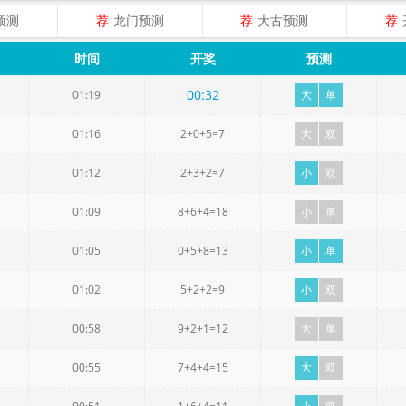
预测
荐
龙门预测
荐
大古预测
荐
时间
开奖
预测
00
:
32
01:19
大
单
01:16
2+0+5=7
大
双
01:12
2+3+2=7
小
双
01:09
8+6+4=18
小
单
01:05
0+5+8=13
小
单
01:02
5+2+2=9
小
双
00:58
9+2+1=12
大
单
00:55
7+4+4=15
大
双