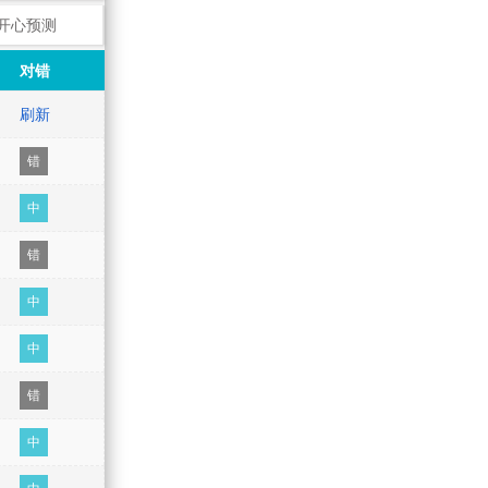
开心预测
对错
刷新
错
中
错
中
中
错
中