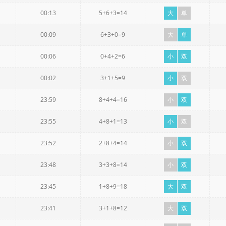
00:13
5+6+3=14
大
单
00:09
6+3+0=9
大
单
00:06
0+4+2=6
小
双
00:02
3+1+5=9
小
双
23:59
8+4+4=16
小
双
23:55
4+8+1=13
小
双
23:52
2+8+4=14
小
双
23:48
3+3+8=14
小
双
23:45
1+8+9=18
大
双
23:41
3+1+8=12
大
双