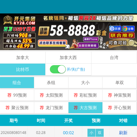
加拿大
加拿大西
台湾
比特币
开/关(广告)
组合
杀组
大小
单双
荐
99预测
荐
太阳预测
荐
彩虹预测
荐
神策预测
荐
聚云预测
荐
龙门预测
荐
大古预测
荐
开心预测
期号
时间
开奖
预测
对错
00
:
02
刷新
202608080148
02:28
小
双